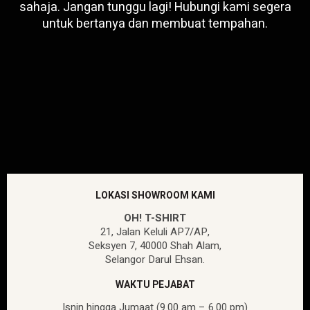
sahaja. Jangan tunggu lagi! Hubungi kami segera
untuk bertanya dan membuat tempahan.
LOKASI SHOWROOM KAMI
OH! T-SHIRT
21, Jalan Keluli AP7/AP,
Seksyen 7, 40000 Shah Alam,
Selangor Darul Ehsan.
WAKTU PEJABAT
Isnin hingga Jumaat (9.00 am – 6.00 pm)