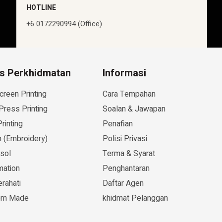
HOTLINE
+6 0172290994 (Office)
is Perkhidmatan
Informasi
creen Printing
Cara Tempahan
Press Printing
Soalan & Jawapan
rinting
Penafian
 (Embroidery)
Polisi Privasi
isol
Terma & Syarat
mation
Penghantaran
rahati
Daftar Agen
om Made
khidmat Pelanggan