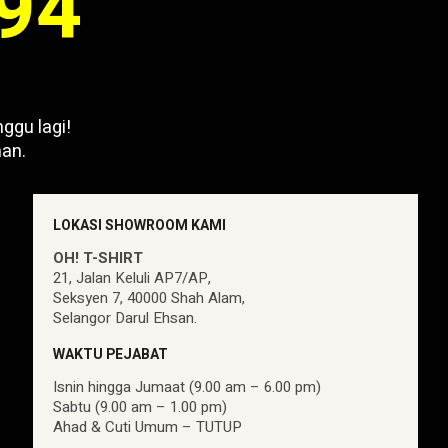
994
ggu lagi!
an.
LOKASI SHOWROOM KAMI
OH! T-SHIRT
21, Jalan Keluli AP7/AP,
Seksyen 7, 40000 Shah Alam,
Selangor Darul Ehsan.
WAKTU PEJABAT
Isnin hingga Jumaat (9.00 am – 6.00 pm)
Sabtu (9.00 am – 1.00 pm)
Ahad & Cuti Umum – TUTUP