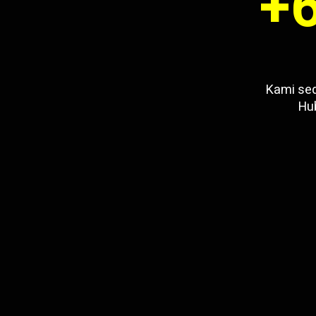
+6
Kami sed
Hu