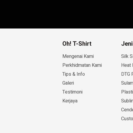
Oh! T-Shirt
Jen
Mengenai Kami
Silk S
Perkhidmatan Kami
Heat 
Tips & Info
DTG P
Galeri
Sulam
Testimoni
Plast
Kerjaya
Subli
Cende
Cust